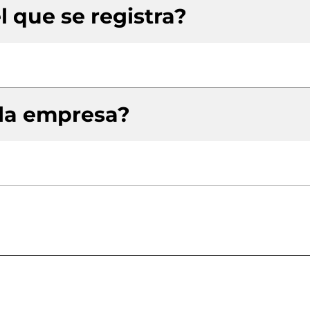
l que se registra?
 la empresa?