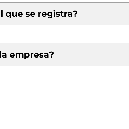
l que se registra?
 la empresa?