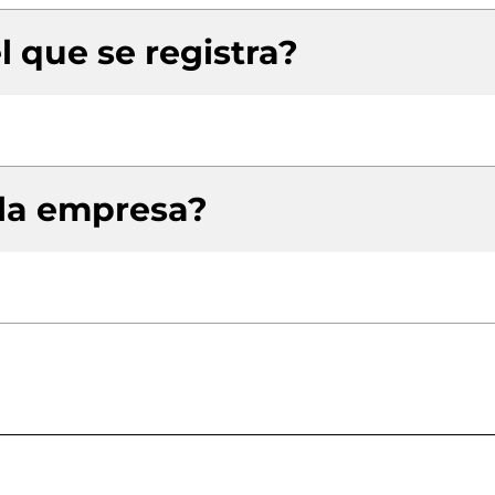
l que se registra?
 la empresa?