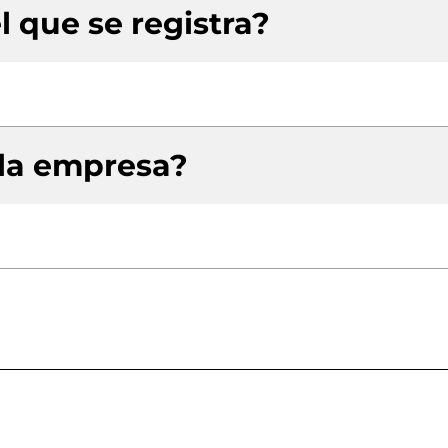
l que se registra?
 la empresa?