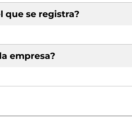
l que se registra?
 la empresa?