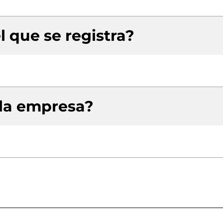
l que se registra?
 la empresa?