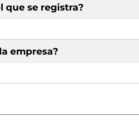
l que se registra?
 la empresa?