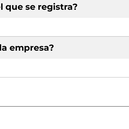
l que se registra?
 la empresa?