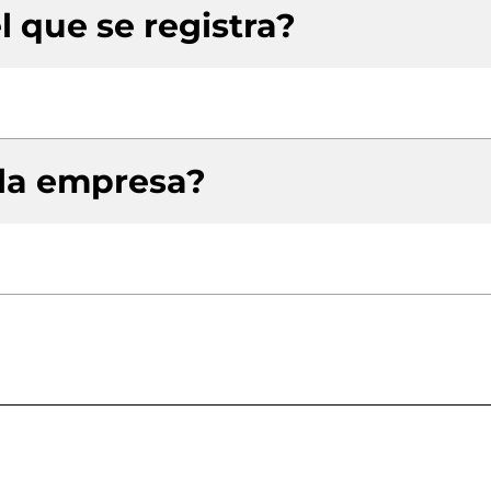
l que se registra?
 la empresa?