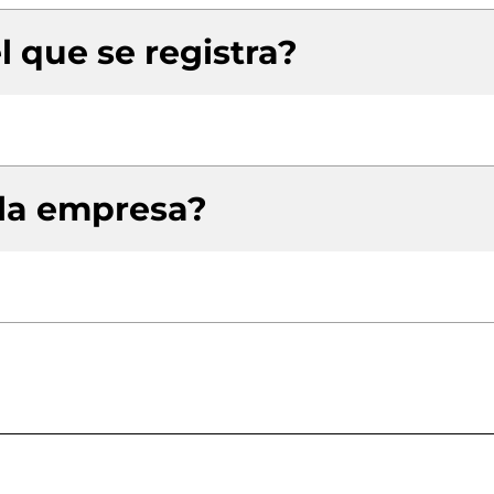
l que se registra?
 la empresa?