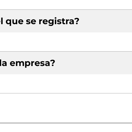
l que se registra?
 la empresa?