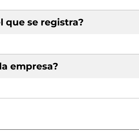
l que se registra?
 la empresa?