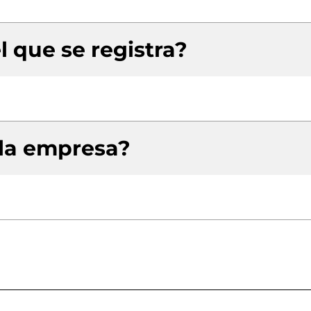
l que se registra?
 la empresa?