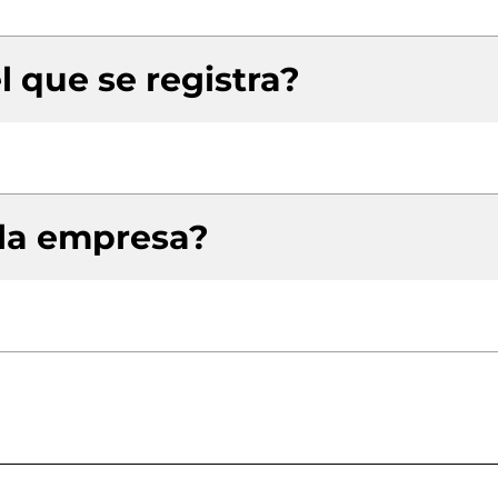
l que se registra?
 la empresa?