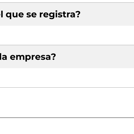
l que se registra?
 la empresa?