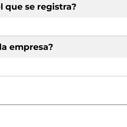
l que se registra?
 la empresa?