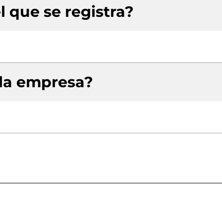
l que se registra?
 la empresa?