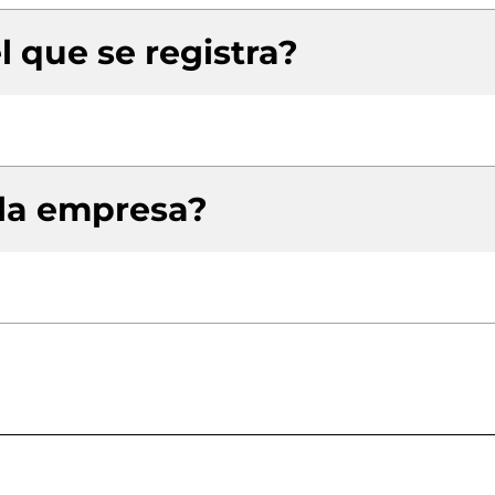
l que se registra?
 la empresa?