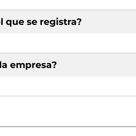
l que se registra?
 la empresa?