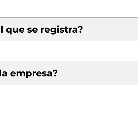
l que se registra?
 la empresa?