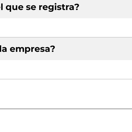
l que se registra?
 la empresa?