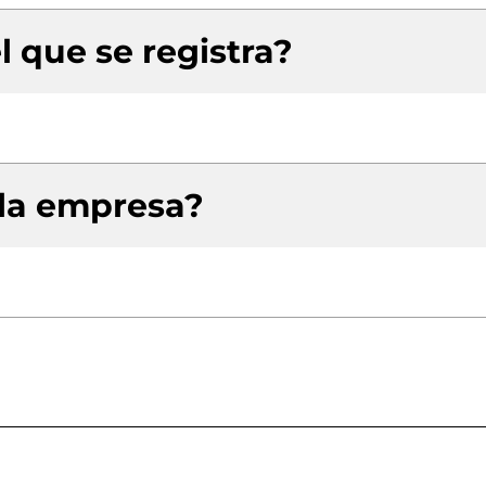
l que se registra?
 la empresa?