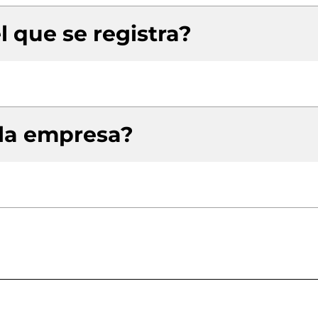
l que se registra?
 la empresa?