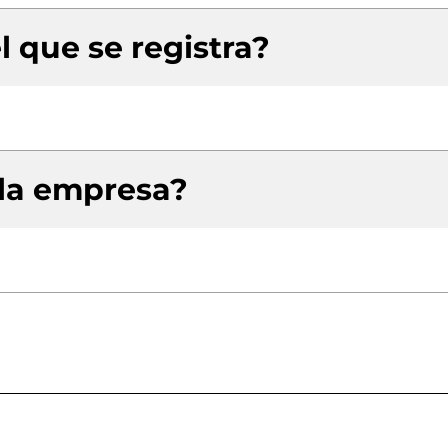
l que se registra?
 la empresa?