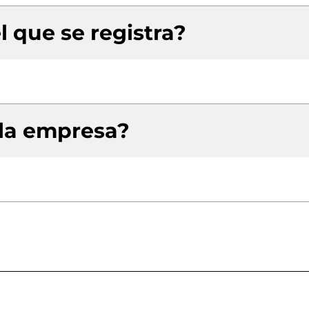
l que se registra?
 la empresa?