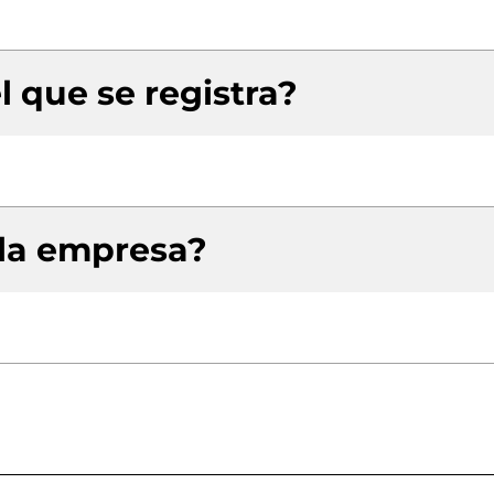
l que se registra?
 la empresa?