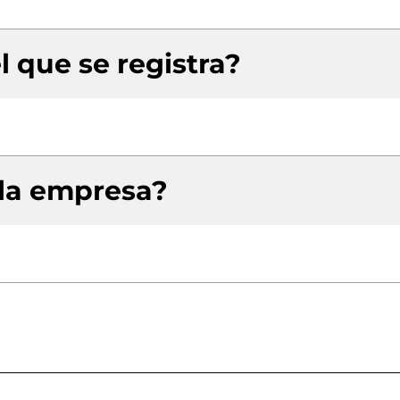
l que se registra?
 la empresa?