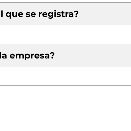
l que se registra?
 la empresa?