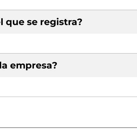
l que se registra?
 la empresa?