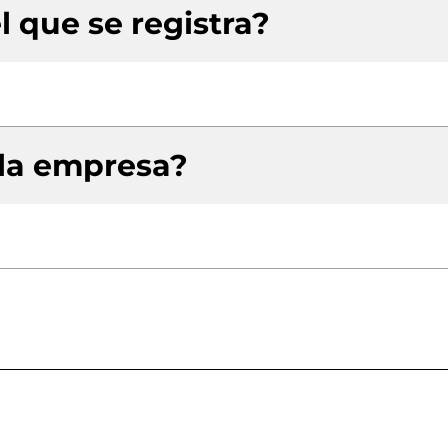
l que se registra?
 la empresa?