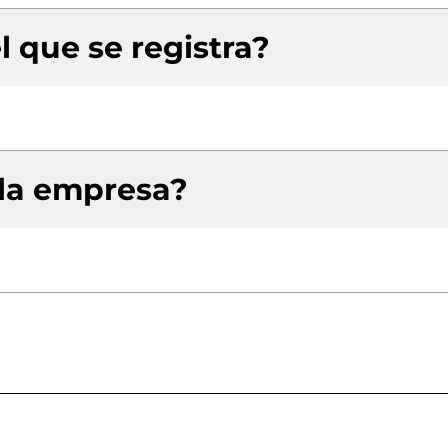
l que se registra?
 la empresa?