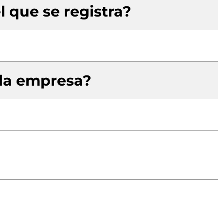
l que se registra?
 la empresa?