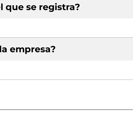
l que se registra?
 la empresa?