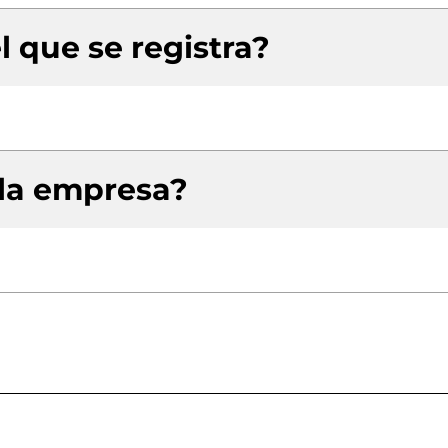
l que se registra?
 la empresa?