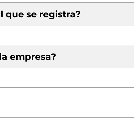
l que se registra?
 la empresa?