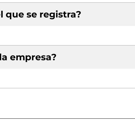
l que se registra?
 la empresa?