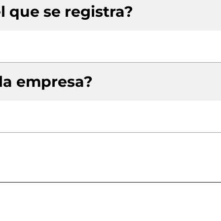
l que se registra?
 la empresa?