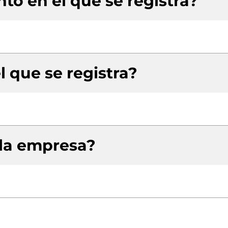
to en el que se registra?
l que se registra?
 la empresa?