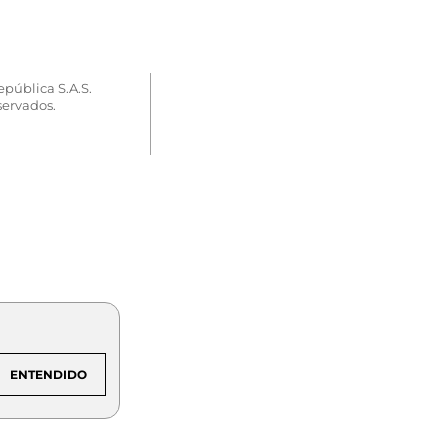
epública S.A.S.
servados.
ENTENDIDO