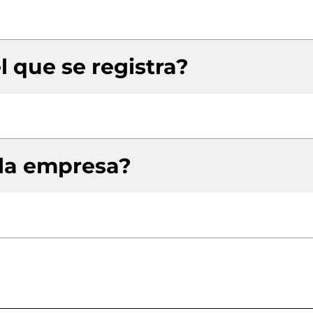
l que se registra?
 la empresa?