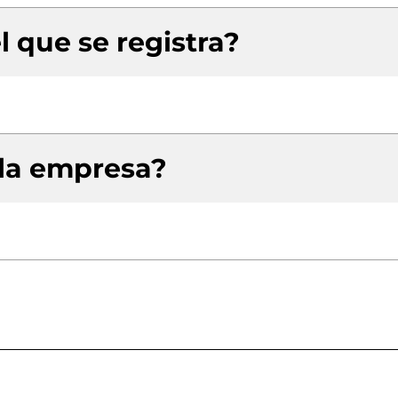
l que se registra?
 la empresa?