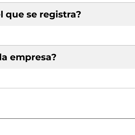
l que se registra?
 la empresa?