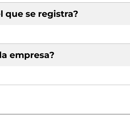
l que se registra?
 la empresa?