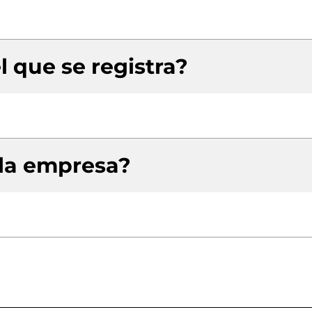
l que se registra?
 la empresa?