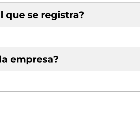
l que se registra?
 la empresa?