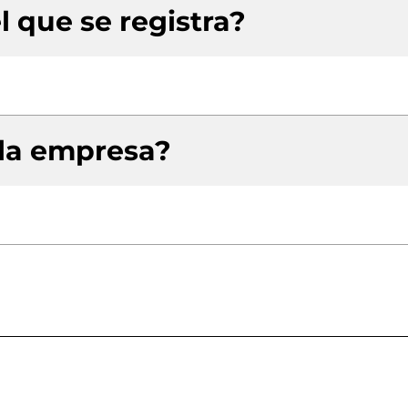
l que se registra?
 la empresa?