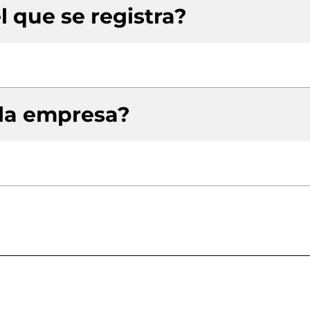
l que se registra?
 la empresa?