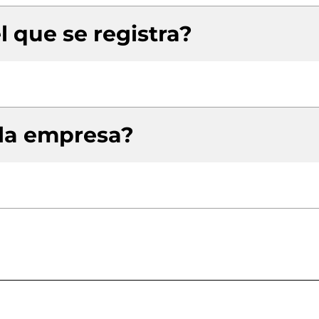
l que se registra?
 la empresa?