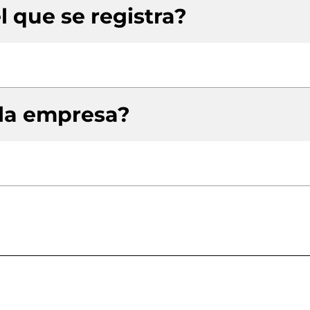
l que se registra?
 la empresa?