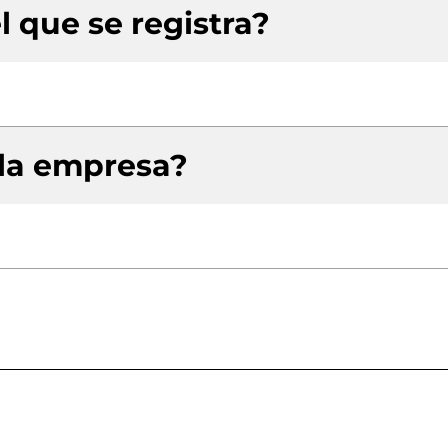
l que se registra?
 la empresa?