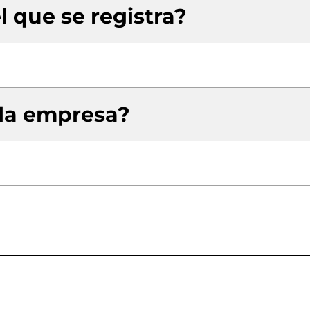
l que se registra?
 la empresa?